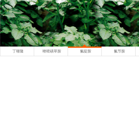
丁噻隆
唑嘧磺草胺
氟啶胺
氟节胺