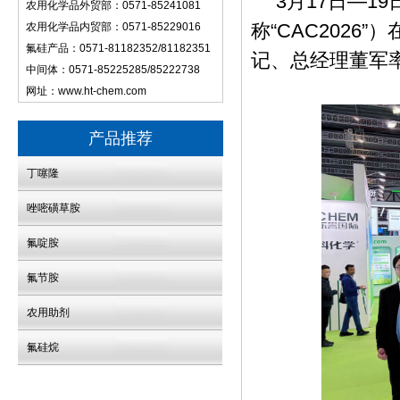
3月17日—
农用化学品外贸部：0571-85241081
称“CAC202
农用化学品内贸部：0571-85229016
氟硅产品：0571-81182352/81182351
记、总经理董军
中间体：0571-85225285/85222738
网址：
www.ht-chem.com
产品推荐
丁噻隆
唑嘧磺草胺
氟啶胺
氟节胺
农用助剂
氟硅烷