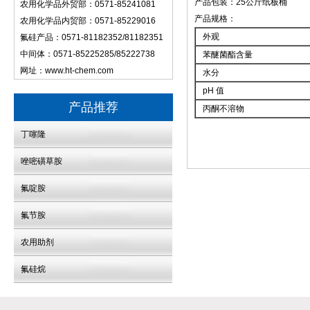
产品包装：25公斤纸板桶
农用化学品外贸部：0571-85241081
产品规格：
农用化学品内贸部：0571-85229016
外观
氟硅产品：0571-81182352/81182351
中间体：0571-85225285/85222738
苯醚菌酯含量
网址：
www.ht-chem.com
水分
pH 值
产品推荐
丙酮不溶物
丁噻隆
唑嘧磺草胺
氟啶胺
氟节胺
农用助剂
氟硅烷